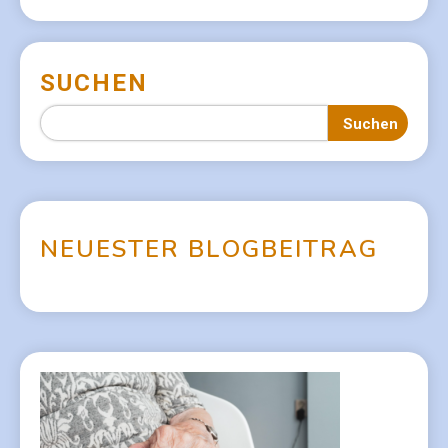
SUCHEN
Suchen
N
E
U
E
S
T
E
R
B
L
O
G
B
E
I
T
R
A
G