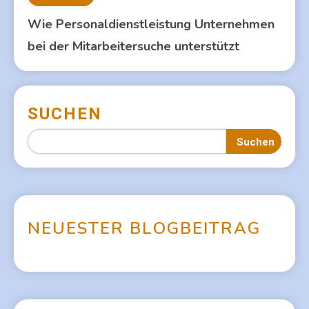
Wie Personaldienstleistung Unternehmen
bei der Mitarbeitersuche unterstützt
SUCHEN
Suchen
N
E
U
E
S
T
E
R
B
L
O
G
B
E
I
T
R
A
G