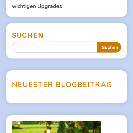
wichtigen Upgrades
SUCHEN
Suchen
N
E
U
E
S
T
E
R
B
L
O
G
B
E
I
T
R
A
G