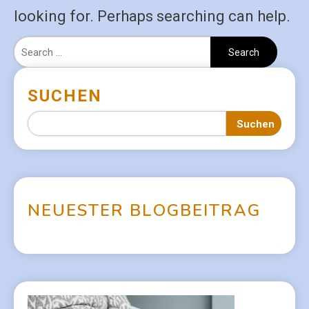
looking for. Perhaps searching can help.
SUCHEN
Suchen
N
E
U
E
S
T
E
R
B
L
O
G
B
E
I
T
R
A
G