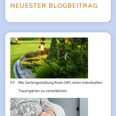
N
E
U
E
S
T
E
R
B
L
O
G
B
E
I
T
R
A
G
Wie Gartengestaltung Ihnen hilft, einen individuellen
Traumgarten zu verwirklichen