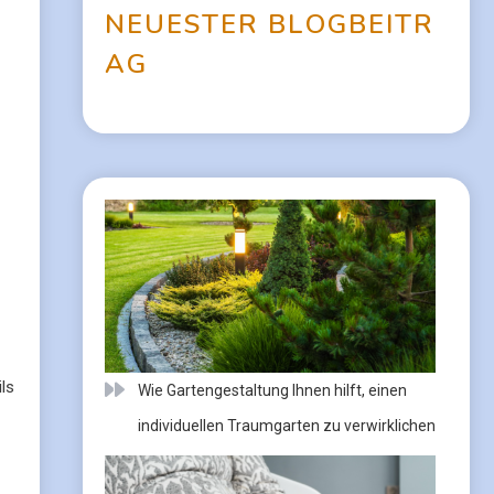
N
E
U
E
S
T
E
R
B
L
O
G
B
E
I
T
R
A
G
ls
Wie Gartengestaltung Ihnen hilft, einen
individuellen Traumgarten zu verwirklichen