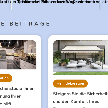
aft der Schlüssel zu einer sinnvollen Karriere ist
Optionen bei Zahnverlust: Wege zu einem vollst
E BEITRÄGE
ation
Heimdekoration
chenstudio Ihnen
Steigern Sie die Sicherheit
anung Ihrer
und den Komfort Ihres
 hilft