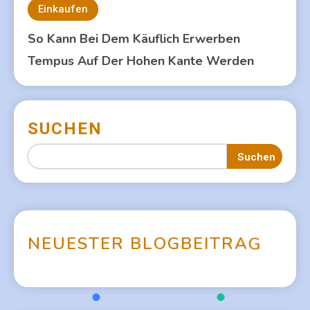
Einkaufen
So Kann Bei Dem Käuflich Erwerben
Tempus Auf Der Hohen Kante Werden
SUCHEN
Suchen
N
E
U
E
S
T
E
R
B
L
O
G
B
E
I
T
R
A
G