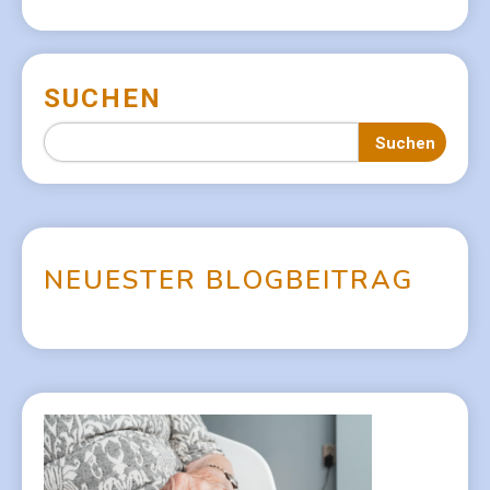
SUCHEN
Suchen
N
E
U
E
S
T
E
R
B
L
O
G
B
E
I
T
R
A
G